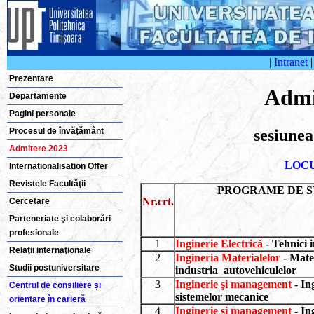
|
Intranet
Prezentare
Admi
Departamente
Pagini personale
sesiune
Procesul de învăţământ
Admitere 2023
LOCU
Internationalisation Offer
Revistele Facultăţii
PROGRAME DE S
Nr.
crt.
Cercetare
Parteneriate şi colaborări
profesionale
1
Inginerie Electrică
- Tehnici i
Relaţii internaţionale
2
Ingineria Materialelor
- Mater
Studii postuniversitare
industria autovehiculelor
3
Inginerie şi management
- In
Centrul de consiliere și
sistemelor mecanice
orientare în carieră
4
Inginerie şi management
- In