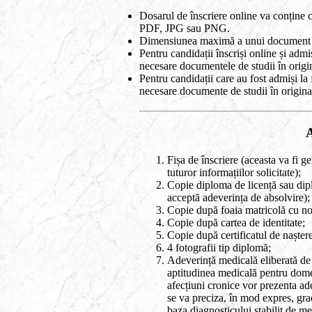
Dosarul de înscriere online va conține c
PDF, JPG sau PNG.
Dimensiunea maximă a unui document
Pentru candidații înscriși online și admi
necesare documentele de studii în origi
Pentru candidații care au fost admiși la 
necesare documente de studii în origina
A
Fișa de înscriere (aceasta va fi g
tuturor informațiilor solicitate);
Copie diploma de licență sau dipl
acceptă adeverința de absolvire);
Copie după foaia matricolă cu not
Copie după cartea de identitate;
Copie după certificatul de naștere
4 fotografii tip diplomă;
Adeverință medicală eliberată de 
aptitudinea medicală pentru domen
afecțiuni cronice vor prezenta ad
se va preciza, în mod expres, grad
baza diagnosticului stabilit de me