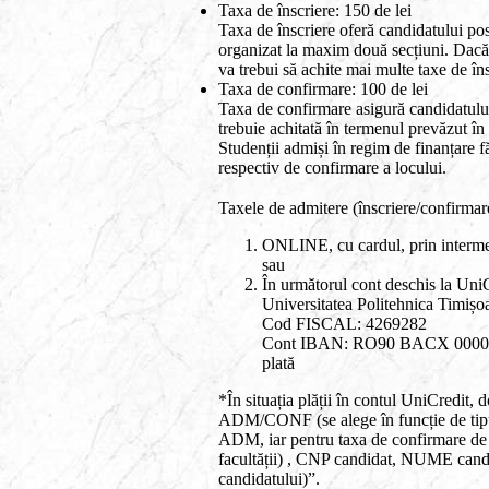
Taxa de înscriere: 150 de lei
Taxa de înscriere oferă candidatului pos
organizat la maxim două secțiuni. Dacă 
va trebui să achite mai multe taxe de îns
Taxa de confirmare: 100 de lei
Taxa de confirmare asigură candidatului 
trebuie achitată în termenul prevăzut în
Studenții admiși în regim de finanțare fă
respectiv de confirmare a locului.
Taxele de admitere (înscriere/confirmare
ONLINE, cu cardul, prin interme
sau
În următorul cont deschis la Uni
Universitatea Politehnica Timișo
Cod FISCAL: 4269282
Cont IBAN: RO90 BACX 0000 0
plată
*În situația plății în contul UniCredit, 
ADM/CONF (se alege în funcție de tipul
ADM, iar pentru taxa de confirmare d
facultății) , CNP candidat, NUME cand
candidatului)”.