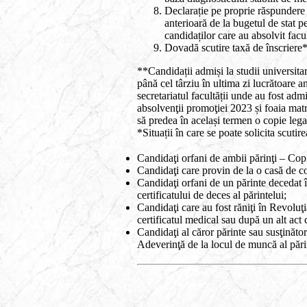
Declarație pe proprie răspundere a
anterioară de la bugetul de stat p
candidaților care au absolvit facu
Dovadă scutire taxă de înscriere*
**Candidații admiși la studii universitar
până cel târziu în ultima zi lucrătoare a
secretariatul facultății unde au fost ad
absolvenţii promoţiei 2023 și foaia matr
să predea în același termen o copie lega
*Situații în care se poate solicita scutir
Candidaţi orfani de ambii părinţi – Copii
Candidaţi care provin de la o casă de co
Candidaţi orfani de un părinte decedat
certificatului de deces al părintelui;
Candidaţi care au fost răniţi în Revol
certificatul medical sau după un alt act c
Candidaţi al căror părinte sau susţinăto
Adeverinţă de la locul de muncă al pări